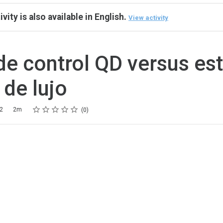
ivity is also available in English.
View activity
de control QD versus es
 de lujo
Rating
1 star
2 stars
3 stars
4 stars
5 stars
22
2m
0