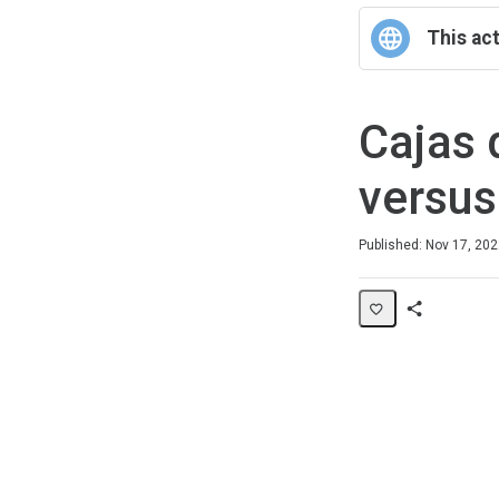
This act
Cajas 
versus
Duration
Average rating: 0
No reviews
Published: Nov 17, 20
Share
Page