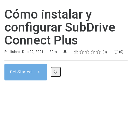
Cómo instalar y
configurar SubDrive
Connect Plus
Rating
1 star
2 stars
3 stars
4 stars
5 stars
Duration
Average rating: 0
No reviews
No comments
Credential For Completion
Published: Dec 22, 2021
30m
(0)
0
Get Started