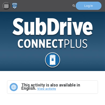
Log In
Search
This activity is also available in
English.
View activity