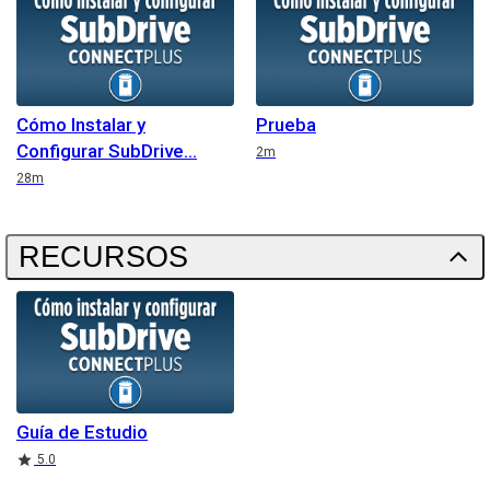
Cómo Instalar y
Prueba
Configurar SubDrive
Duration
2m
Duration
28m
RECURSOS
Guía de Estudio
Rating
5.0